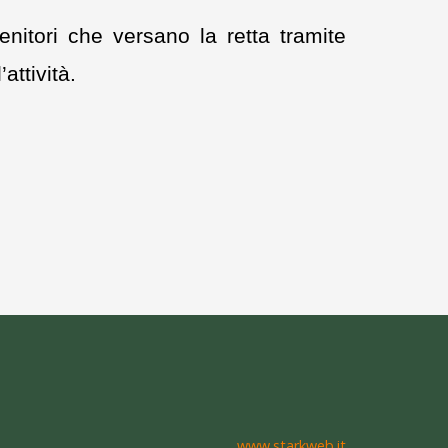
nitori che versano la retta tramite
attività.
www.starkweb.it